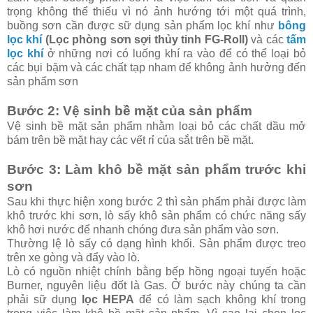
trọng không thể thiếu vì nó ảnh hướng tới một quá trình,
buồng sơn cần được sữ dụng sản phẩm lọc khí như
bông
lọc khí
(Lọc phòng sơn sợi thủy tinh FG-Roll)
và các
tấm
lọc khí
ở những nơi có luống khí ra vào để có thể loại bỏ
các bụi bặm và các chất tạp nham để không ảnh hưởng đến
sản phẩm sơn
Bước 2: Vệ sinh bề mặt của sản phẩm
Vệ sinh bề mặt sản phẩm nhằm loại bỏ các chất dầu mở
bám trên bề mặt hay các vết rỉ của sắt trên bề mặt.
Bước 3: Làm khô bề mặt sản phẩm trước khi
sơn
Sau khi thực hiện xong bước 2 thì sản phẩm phải được làm
khô trước khi sơn, lò sấy khô sản phẩm có chức năng sấy
khô hơi nước để nhanh chóng đưa sản phẩm vào sơn.
Thường lệ lò sấy có dạng hình khối. Sản phẩm được treo
trên xe gòng và đẩy vào lò.
Lò có nguồn nhiệt chính bằng bếp hồng ngoại tuyến hoặc
Burner, nguyên liệu đốt là Gas. Ở bước này chúng ta cần
phải sữ dụng
lọc HEPA
để có làm sạch không khí trong