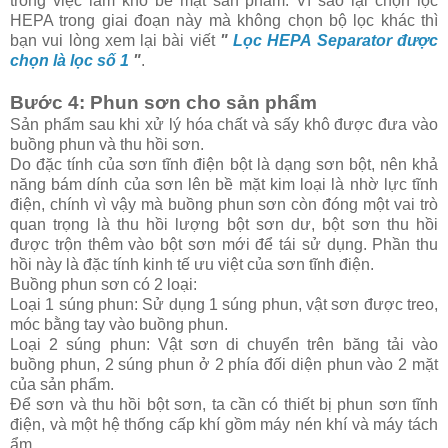
trong việc làm khô bề mặt sản phẩm. Vì sao lại chọn lọc
HEPA trong giai đoạn này mà không chọn bộ lọc khác thì
bạn vui lòng xem lại bài viết
"
Lọc HEPA Separator được
chọn là lọc số 1
"
.
Bước 4: Phun sơn cho sản phẩm
Sản phẩm sau khi xử lý hóa chất và sấy khô được đưa vào
buồng phun và thu hồi sơn.
Do đặc tính của sơn tĩnh điện bột là dạng sơn bột, nên khả
năng bám dính của sơn lên bề mặt kim loại là nhờ lực tĩnh
điện, chính vì vậy mà buồng phun sơn còn đóng một vai trò
quan trọng là thu hồi lượng bột sơn dư, bột sơn thu hồi
được trộn thêm vào bột sơn mới để tái sử dụng. Phần thu
hồi này là đặc tính kinh tế ưu việt của sơn tĩnh điện.
Buồng phun sơn có 2 loại:
Loại 1 súng phun: Sử dụng 1 súng phun, vật sơn được treo,
móc bằng tay vào buồng phun.
Loại 2 súng phun: Vật sơn di chuyển trên băng tải vào
buồng phun, 2 súng phun ở 2 phía đối diện phun vào 2 mặt
của sản phẩm.
Để sơn và thu hồi bột sơn, ta cần có thiết bị phun sơn tĩnh
điện, và một hệ thống cấp khí gồm máy nén khí và máy tách
ẩm.